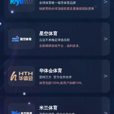
机械制造问鼎官方版网站登录入口-问鼎(中国)
照明行业ERP软件
家用电器问鼎官方版网站登录入口-问鼎(中国)
医疗器械ERP软件
化工行业问鼎官方版网站登录入口-问鼎(中国)
玩具行业ERP软件
机器人问鼎官方版网站登录入口-问鼎(中国)
家具行业ERP软件
3C电子问鼎官方版网站登录入口-问鼎(中国)