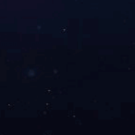

400-600-4155
1分钟快速体验
立即提
交

400-600-4155
手机：134 3302 4712
传真：
邮箱：lee@centersoft.com.cn