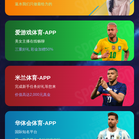
化能力，逐渐成为企业提升管
步丧失优势。而ERP软件系
理效能、实现可持续发展的核
统，作为企业数字化转型的“数
心支撑。
字中枢”，通过整合人、财、
物、产、供、销等核心资源，
构建起覆盖全业务流程的统一
如何评估问鼎官方版网站登录入口-问鼎(中国) 的行业适配性?
企业如何高效应用ERP软件?
数据平台，正在成为企业突破
在当今数字化浪潮席卷之下，
在数字化转型浪潮中，ERP软
管理瓶颈、实现降本增效的关
问鼎官方版网站登录入口-问鼎
件已成为企业整合资源、优化
键工具。
(中国) 作为企业整合资源、优
流程、提升竞争力的核心工
2025-09-16

2025-09-10

化流程、提升竞争力的核心工
具。然而，许多企业投入巨资
具，其行业适配性已成为企业
引入ERP软件后，却因实施不
选型决策中的关键考量因素。
当、使用低效等问题陷入“上不
毕竟，不同行业在业务流程、
去、下不来”的困境。那么您知
管理模式、合规要求等方面存
道企业如何高效应用ERP软件
在显著差异，若问鼎官方版网
吗?
站登录入口-问鼎(中国) 无法精
准匹配行业特性，不仅难以发
挥其管理效能，甚至可能引发
建立问鼎官方版网站登录入口-问鼎(中国) 的好处有哪些?
制造业在选择问鼎官方版网站登录入口-问鼎(中国) 时应考虑哪些条件?
业务混乱、成本失控等一系列
当生产、销售、财务等核心业
在当今竞争激烈的制造业环境
问题。因此，构建一套科学、
务数据分散在多个独立系统
中，问鼎官方版网站登录入口-
系统的评估体系，全面、深入