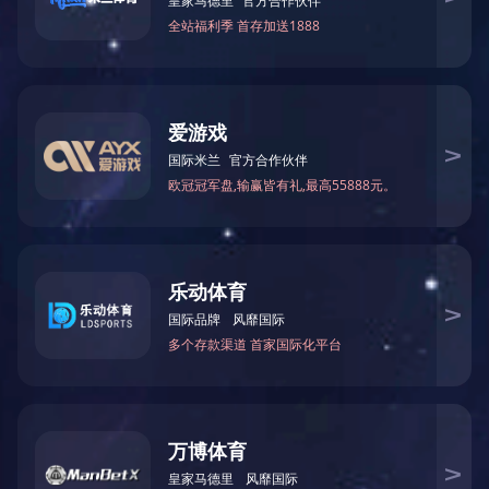
等模块，能构建起企业资源统
题，轻则导致成本攀升，重则
一管理的“数字中枢”。然而，不
威胁企业生存。在此背景下，E
同行业(如离散制造与流程制
RP软件作为企业数字化转型的
造)、不同规模(如初创企业与跨
基石，凭借其数据整合、流程
国集团)、不同业务模式(如项目
标准化与实时监控能力，正成
制与流水线制)的企业，对问鼎
为企业规避风险的关键工具。
官方版网站登录入口-问鼎(中
国) 的功能深度、部署方式、定
如何快速高效完成ERP管理系统配置?
如何选择适合自己企业的ERP软件?
制化程度的需求截然不同。
ERP管理系统的配置是企业数
在数字化转型加速的当下，ER
字化转型的核心环节，其效率
P软件已成为企业提升管理效
直接影响项目落地周期与业务
率、构建竞争力的核心工具。
2025-10-29

2025-10-22

价值释放速度。然而，传统ER
然而，市场上的ERP软件在功
P管理系统配置方式暴露出诸多
能架构、实施模式、服务能力
弊端，需求模糊导致方向偏
等方面存在显著差异，企业若
差、流程冗余造成资源浪费、
缺乏系统性选型方法，易陷
技术壁垒阻碍实施进度，这些
入“功能冗余导致成本浪
问题使得配置周期不断延长、
费”或“适配不足引发二次改
成本持续超支，严重制约了企
造”的困境。那么您知道如何选
业数字化转型的步伐。
择适合自己企业的ERP软件吗?