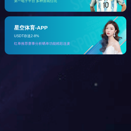
中，当跨部门协作因信息滞后
问鼎(中国) 已成为提升管理效
地剖析问鼎官方版网站登录入
2025-09-03

2025-08-27

频繁受阻，当管理层依赖“经验
率、优化资源配置、增强市场
口-问鼎(中国) 与行业需求的契
直觉”而非“数据洞察”做决策
响应能力的关键工具。但面对
合度，对于企业实现数字化转
——这些场景正成为制约企业
市场上琳琅满目的ERP产品，
型目标、保障长期稳定发展具
发展的隐形枷锁。而通过建立
制造企业选择不当不仅会造成
有至关重要的意义。
问鼎官方版网站登录入口-问鼎
资金浪费，更可能阻碍企业发
(中国) ，能为企业打破数据壁
展。
垒、重构运营逻辑提供了关键
工具。
如何利用ERP软件提高销售额?
在竞争日益激烈的市场环境
中，提高销售额是企业生存和
发展的核心目标。传统的销售
2025-08-20

管理方式往往效率低下，信息
滞后，难以快速响应市场变
化。而企业资源计划(ERP)软
第一页
1
2
3
4
5
最后一页
件，作为企业管理的“中枢神经
系统”，不仅能优化内部流程，
更能通过提供强大的数据支持
和流程协同，直接助力销售业