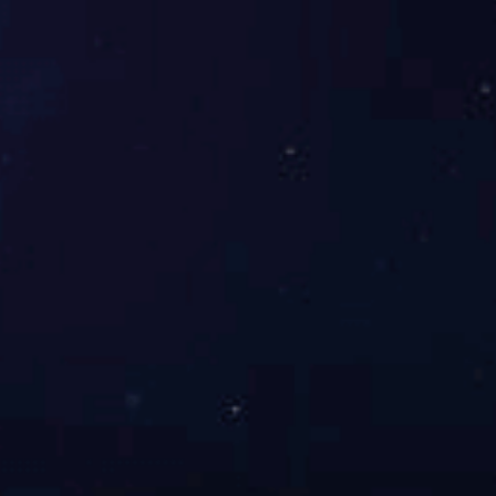
绩的增长。
免费体验
免费演示
匹配与贵司高度契合
与销售顾问预约时间
的 系统导入信息真
我 们登门为您演示
实体验
专家诊断
客户参观
20多年经验的专家提
免费预约客户参观亲
供 企业信息化诊断
临 系统现场体验
免费申请试用

400-600-4155
1分钟快速体验