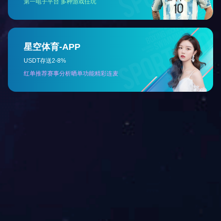
免费体验
免费演示
匹配与贵司高度契合
与销售顾问预约时间
的 系统导入信息真
我 们登门为您演示
实体验
专家诊断
客户参观
20多年经验的专家提
免费预约客户参观亲
供 企业信息化诊断
临 系统现场体验
免费申请试用

400-600-4155
1分钟快速体验