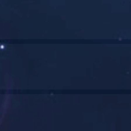
凯晟照明
气：25139
发表时间：2021/01/11 19:52:57
【
小
中
大
】