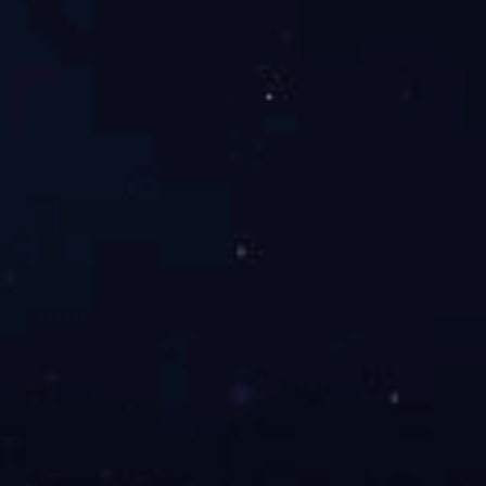
客户参观
提供 企
免费预约客户参观亲临 系
统现场体验