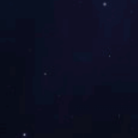
免费体验
匹配与贵司高度契合的 系
统导入信息真实体验
1